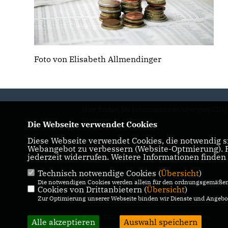
Foto von Elisabeth Allmendinger
Hier finden Sie Informationen über den CDU
Stadtverband Gescher
Die Webseite verwendet Cookies
Diese Webseite verwendet Cookies, die notwendig si
IMPRESSUM
DATENSCHUTZ
Webangebot zu verbessern (Website-Optmierung). Fü
jederzeit widerrufen. Weitere Informationen finden
KONTAKT
Technisch notwendige Cookies (
Übersicht
)
Die notwendigen Cookies werden allein für den ordnungsgemäßen 
Cookies von Drittanbietern (
Übersicht
)
Zur Optimierung unserer Webseite binden wir Dienste und Angebot
@2026 CDU Gescher im Kreisverband Borken
Alle akzeptieren
Auswahl speichern
Alle Rechte vorbehalten.