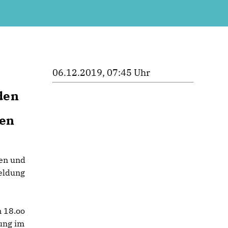
06.12.2019, 07:45 Uhr
den
gen
nen und
Meldung
 18.oo
zung im