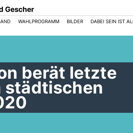
d Gescher
BAND
WAHLPROGRAMM
BILDER
DABEI SEIN IST AL
n berät letzte
 städtischen
020