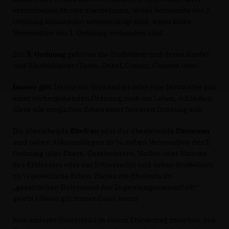
verstorbenen Mutter übernehmen; wobei Verwandte der 2.
Ordnung können nur erbberechtigt sind, wenn keine
Verwandten der 1. Ordnung vorhanden sind.
Zur
3. Ordnung
gehören die Großeltern und deren Kinder
und Kindeskinder (Tante, Onkel, Cousin, Cousine usw.).
Immer gilt:
Ist nur ein Verwandter oder eine Verwandte aus
einer vorhergehenden Ordnung noch am Leben, schließen
diese alle möglichen Erben einer ferneren Ordnung aus.
Die überlebende
Ehefrau
oder der überlebende
Ehemann
sind neben Abkömmlingen zu ¼, neben Verwandten der 2.
Ordnung (also Eltern, Geschwistern, Neffen oder Nichten
des Erblassers oder der Erblasserin) und neben Großeltern
zu ½ gesetzliche Erben. Haben die Eheleute im
gesetzlichen Güterstand der Zugewinngemeinschaft“
gelebt (dieser gilt immer dann, wenn
kein anderer Güterstand in einem Ehevertrag zwischen den