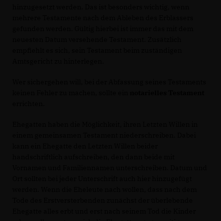
hinzugesetzt werden. Das ist besonders wichtig, wenn
mehrere Testamente nach dem Ableben des Erblassers
gefunden werden. Gültig hierbei ist immer das mit dem
neuesten Datum versehende Testament. Zusätzlich
empfiehlt es sich, sein Testament beim zuständigen
Amtsgericht zu hinterlegen.
Wer sichergehen will, bei der Abfassung seines Testaments
keinen Fehler zu machen, sollte ein
notarielles Testament
errichten.
Ehegatten haben die Möglichkeit, ihren Letzten Willen in
einem gemeinsamen Testament niederschreiben. Dabei
kann ein Ehegatte den Letzten Willen beider
handschriftlich aufschreiben, den dann beide mit
Vornamen und Familiennamen unterschreiben. Datum und
Ort sollten bei jeder Unterschrift auch hier hinzugefügt
werden. Wenn die Eheleute nach wollen, dass nach dem
Tode des Erstversterbenden zunächst der überlebende
Ehegatte alles erbt und erst nach seinem Tod die Kinder