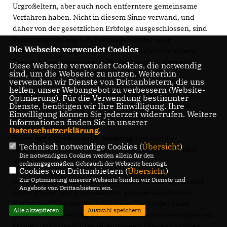
Urgroßeltern, aber auch noch entferntere gemeinsame
Vorfahren haben. Nicht in diesem Sinne verwand, und
daher von der gesetzlichen Erbfolge ausgeschlossen, sind
Verschwägerte, wie z. B. Schwiegermutter oder
Die Webseite verwendet Cookies
Schwiegersohn, denn mit diesen hatte die verstorbene
Person keine gemeinsamen Vorfahren. Eine Ausnahme
Diese Webseite verwendet Cookies, die notwendig
sind, um die Webseite zu nutzen. Weiterhin
ergibt sich bei der Adoption (Annahme als Kind).
verwenden wir Dienste von Drittanbietern, die uns
helfen, unser Webangebot zu verbessern (Website-
Allerdings sind nicht alle Verwandten in gleicher Weise
Optmierung). Für die Verwendung bestimmter
Dienste, benötigen wir Ihre Einwilligung. Ihre
erbberechtigt, weshalb sie nach dem Gesetz in Erben
Einwilligung können Sie jederzeit widerrufen. Weitere
verschiedener Ordnung eingeteilt sind.
Informationen finden Sie in unserer
Datenschutzerklärung
.
Erben der sogenannten
1. Ordnung
sind nur die
Technisch notwendige Cookies (
Übersicht
)
Abkömmlinge des Verstorbenen, also die Kinder, Enkel,
Die notwendigen Cookies werden allein für den
Urenkel etc.
ordnungsgemäßen Gebrauch der Webseite benötigt.
Cookies von Drittanbietern (
Übersicht
)
Zur Optimierung unserer Webseite binden wir Dienste und
Die
2. Ordnung
umfasst die Eltern des Verstorbenen und
Angebote von Drittanbietern ein.
deren Kinder und Kindeskinder, also die Geschwister,
Neffen und Nichten des Erblassers. Die Kinder eines
Alle akzeptieren
Auswahl speichern
zunächst Erbberechtigten, der jedoch bereits verstorben ist,
können das Erbteil ihres verstorbenen Vaters oder ihrer