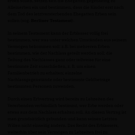
erben sollen, setzen sich die Ehegatten gegenseitig zu
Alleinerben ein und bestimmen, dass die Kinder erst nach
dem Tod des letztversterbenden Ehegatten Erben sein
sollen (sog.
Berliner Testament
).
In seinem Testament kann der Erblasser völlig frei
bestimmen, wer was unter welchen Umständen aus seinem
Vermögen bekommen soll: z.B. bei mehreren Erben
bestimmen, wie der Nachlass geteilt werden soll; die
Teilung des Nachlasses ganz oder teilweise für eine
bestimmte Zeit ausschließen, z. B. um einen
Familienbetrieb zu erhalten; einzelne
Nachlassgegenstände oder bestimmte Geldbeträge
bestimmten Personen zuwenden.
Durch einen Erbvertrag wird bereits zu Lebzeiten des
Vererbenden verbindlich bestimmt, wer Erbe werden oder
etwas aus dem Nachlass erhalten soll. An diesen Vertrag ist
man grundsätzlich gebunden und kann seinen Letzten
Willen nicht einseitig ändern. Das Recht des Erblassers,
weiterhin über sein Vermögen zu Lebzeiten frei zu