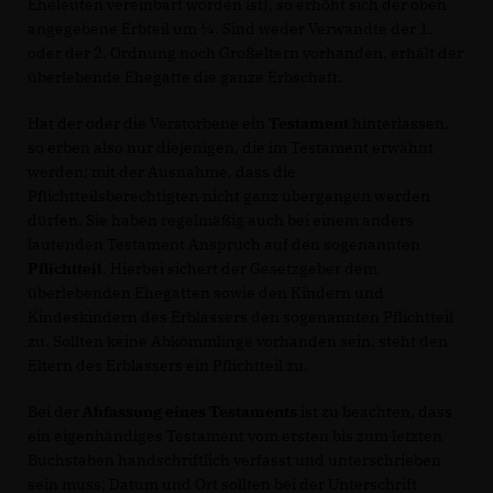
Eheleuten vereinbart worden ist), so erhöht sich der oben
angegebene Erbteil um ¼. Sind weder Verwandte der 1.
oder der 2. Ordnung noch Großeltern vorhanden, erhält der
überlebende Ehegatte die ganze Erbschaft.
Hat der oder die Verstorbene ein
Testament
hinterlassen,
so erben also nur diejenigen, die im Testament erwähnt
werden; mit der Ausnahme, dass die
Pflichtteilsberechtigten nicht ganz übergangen werden
dürfen. Sie haben regelmäßig auch bei einem anders
lautenden Testament Anspruch auf den sogenannten
Pflichtteil
. Hierbei sichert der Gesetzgeber dem
überlebenden Ehegatten sowie den Kindern und
Kindeskindern des Erblassers den sogenannten Pflichtteil
zu. Sollten keine Abkömmlinge vorhanden sein, steht den
Eltern des Erblassers ein Pflichtteil zu.
Bei der
Abfassung eines Testaments
ist zu beachten, dass
ein eigenhändiges Testament vom ersten bis zum letzten
Buchstaben handschriftlich verfasst und unterschrieben
sein muss; Datum und Ort sollten bei der Unterschrift