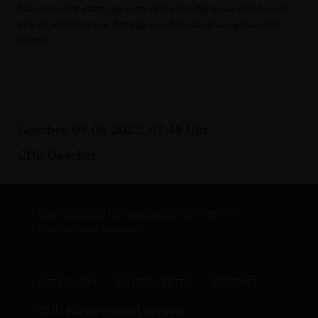
Museumshof statt, bei dem sich über die neue Schule und
alte Anekdoten aus der eigenen Schulzeit ausgetauscht
wurde.
Gescher, 09.05.2022, 07:48 Uhr
CDU Gescher
Hier finden Sie Informationen über den CDU
Stadtverband Gescher
IMPRESSUM
DATENSCHUTZ
KONTAKT
CDU Kreisverband Borken