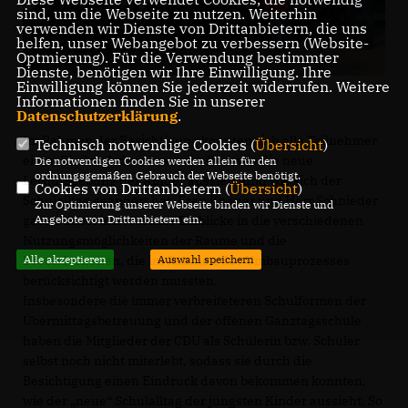
sind, um die Webseite zu nutzen. Weiterhin
verwenden wir Dienste von Drittanbietern, die uns
helfen, unser Webangebot zu verbessern (Website-
Optmierung). Für die Verwendung bestimmter
Dienste, benötigen wir Ihre Einwilligung. Ihre
Einwilligung können Sie jederzeit widerrufen. Weitere
Informationen finden Sie in unserer
Datenschutzerklärung
.
Im Rahmen der Besichtigung konnten sich alle Teilnehmer
Technisch notwendige Cookies (
Übersicht
)
einen Eindruck davon verschaffen, wie die neue
Die notwendigen Cookies werden allein für den
ordnungsgemäßen Gebrauch der Webseite benötigt.
Lernumgebung der Kinder aussieht und wie sich der
Cookies von Drittanbietern (
Übersicht
)
Schulalltag geändert hat. Frau Knauer und Herr Schnieder
Zur Optimierung unserer Webseite binden wir Dienste und
Angebote von Drittanbietern ein.
gaben dabei interessante Einblicke in die verschiedenen
Nutzungsmöglichkeiten der Räume und die
Alle akzeptieren
Auswahl speichern
Besonderheiten, die im Rahmen des Umbauprozesses
berücksichtigt werden mussten.
Insbesondere die immer verbreiteteren Schulformen der
Übermittagsbetreuung und der offenen Ganztagsschule
haben die Mitglieder der CDU als Schülerin bzw. Schüler
selbst noch nicht miterlebt, sodass sie durch die
Besichtigung einen Eindruck davon bekommen konnten,
wie der „neue“ Schulalltag der jüngsten Kinder aussieht. So