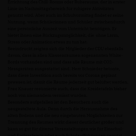
Errichtung des Chill-Rooms oder Ruheraums, der in erster
Linie im Nachmittagsbereich für ruhigere Aktivitäten
genutzt wird. Aber auch im Schulvormittag findet er seine
Nutzung, wenn Schülerinnen und Schüler zwischendurch
eine persönliche Auszeit vom Unterricht benötigen. Er
bietet ihnen eine Rückzugsmöglichkeit, die ohne Lärm,
Stress oder Animation etwas zu tun hat.
Beeindruckt zeigten sich die Mitglieder der CDU ebenfalls
davon, dass in allen Klassenräumen sogenannten White-
Bords vorhanden sind und dass alle Räume mit CO2-
Messgeräten ausgestattet sind. Herr Schnieder betonte,
dass diese Investition auch bereits vor Corona geplant
gewesen ist, damit die Räume jederzeit gut belüftet werden.
Frau Knauer resümierte auch, dass die Kreidetafeln bisher
noch von niemandem vermisst wurden.
Besonders aufgefallen ist den Besuchern auch die
neugestaltete Aula. Denn durch die Herausnahme des
alten Bodens und die neu eingebauten Möglichkeiten zur
Trennung des Raumes wirkt dieser deutlicher größer und
kann so gut für diverse Veranstaltungen wie für Einschul-
und Entlassfeiern oder auch Schulaufführungen genutzt